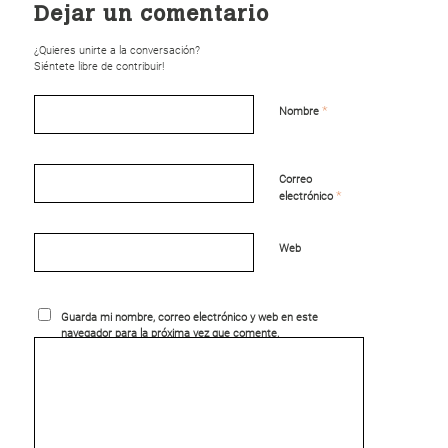
Dejar un comentario
¿Quieres unirte a la conversación?
Siéntete libre de contribuir!
*
Nombre
Correo
*
electrónico
Web
Guarda mi nombre, correo electrónico y web en este
navegador para la próxima vez que comente.