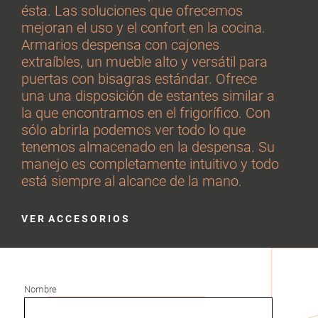
ésta. Las soluciones que ofrecemos
mejoran el uso y el confort en la cocina.
Armarios despensa con cajones
extraíbles, un mueble alto y versátil para
puertas con bisagras estándar. Ofrece
una una disposición de estantes similar a
la que encontramos en el frigorífico. Con
sólo abrirla podemos ver todo lo que
tenemos almacenado en la despensa. Su
manejo es completamente intuitivo y todo
está siempre al alcance de la mano.
V E R A C C E S O R I O S
Nombre