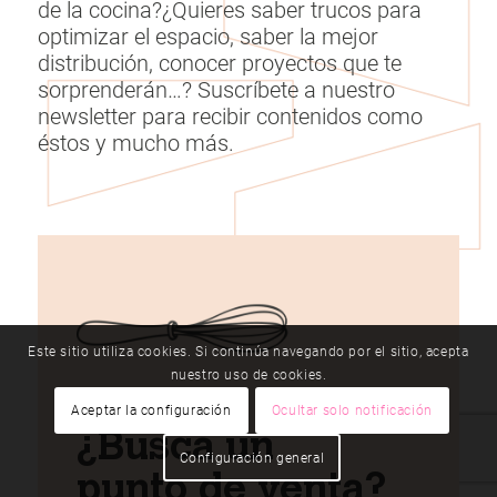
de la cocina?¿Quieres saber trucos para
optimizar el espacio, saber la mejor
distribución, conocer proyectos que te
sorprenderán…? Suscríbete a nuestro
newsletter para recibir contenidos como
éstos y mucho más.
Este sitio utiliza cookies. Si continúa navegando por el sitio, acepta
nuestro uso de cookies.
NUESTRAS EXPOSICIONES
Aceptar la configuración
Ocultar solo notificación
¿Busca un
Configuración general
punto de venta?