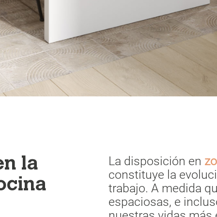
La disposición en
zo
n la
constituye la evoluc
cocina
trabajo. A medida q
espaciosas, e inclus
nuestras vidas más 