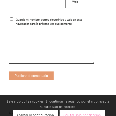
Web
Guarda mi nombre, correo electrónico y web en este
navegador para la próxima vez que comente.
Este sitio utiliza cookies. Si continúa navegando por el sitio, acepta
nuestro uso de cookies.
© Copyright - método |
T 976 192 330
|
E
Aceptar la configuración
Ocultar solo notificación