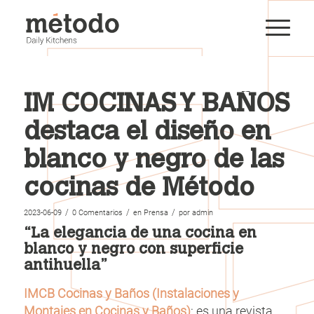
IM COCINAS Y BAÑOS
destaca el diseño en
blanco y negro de las
cocinas de Método
/
/
/
2023-06-09
0 Comentarios
en
Prensa
por
admin
“La elegancia de una cocina en
blanco y negro con superficie
antihuella”
IMCB
Cocinas y Baños (Instalaciones y
Montajes en Cocinas y Baños)
: es una revista