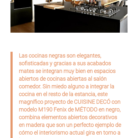
Las cocinas negras son elegantes,
sofisticadas y gracias a sus acabados
mates se integran muy bien en espacios
abiertos de cocinas abiertas al salón
comedor. Sin miedo alguno a integrar la
cocina en el resto de la estancia, este
magnífico proyecto de CUISINE DECÓ con
modelo M190 Fenix de MÉTODO en negro,
combina elementos abiertos decorativos
en madera que son un perfecto ejemplo de
cómo el interiorismo actual gira en torno a