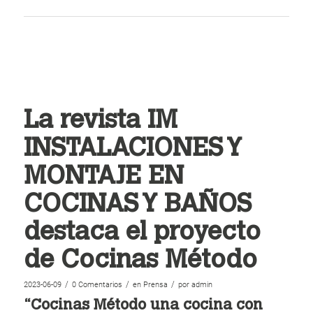
La revista IM
INSTALACIONES Y
MONTAJE EN
COCINAS Y BAÑOS
destaca el proyecto
de Cocinas Método
/
/
/
2023-06-09
0 Comentarios
en
Prensa
por
admin
“Cocinas Método una cocina con