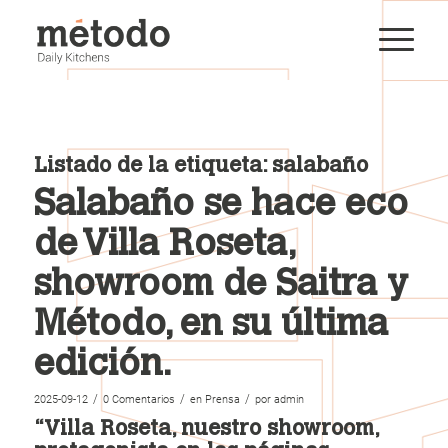
Listado de la etiqueta:
salabaño
Salabaño se hace eco
de Villa Roseta,
showroom de Saitra y
Método, en su última
edición.
/
/
/
2025-09-12
0 Comentarios
en
Prensa
por
admin
“Villa Roseta, nuestro showroom,