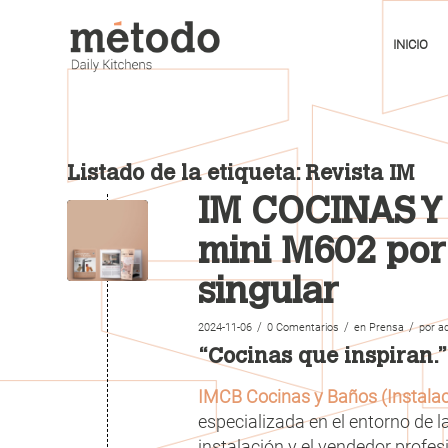
INICIO
Listado de la etiqueta:
Revista IM
IM COCINAS Y
mini M602 por 
singular
/
/
/
2024-11-06
0 Comentarios
en
Prensa
por
a
“Cocinas que inspiran.”
IMCB
Cocinas y Baños (Instala
especializada en el entorno de l
instalación y el vendedor profes