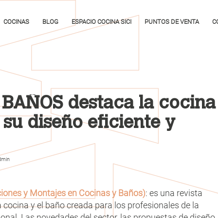
COCINAS
BLOG
ESPACIO COCINA SICI
PUNTOS DE VENTA
C
 BAÑOS destaca la cocina
su diseño eficiente y
dmin
ciones y Montajes en Cocinas y Baños)
: es una revista
a cocina y el baño creada para los profesionales de la
ional. Las novedades del sector, las propuestas de diseño