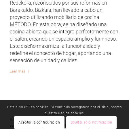
Redekora, reconocidos por sus reformas en
Barakaldo, Bizkaia, han llevado a cabo un
proyecto utilizando mobiliario de cocina
MÉTODO. En esta obra, se ha diseñado una
cocina abierta que se integra perfectamente con
el salón, creando un espacio amplio y luminoso.
Este diseño maximiza la funcionalidad y
redefine el concepto de hogar, aportando una
sensación de unidad y calidez.
Leer más
Este sitio utiliza cookies. Si continúa navegando por el sitio, acepta
nuestro uso de cookies.
© Copyright - método |
T 976 192 330
|
E
Aceptar la configuración
Ocultar solo notificación
cocinasmetodo@cocinasmetodo.es
|
POLÍTICA DE PRIVACIDAD
|
POLÍTICA