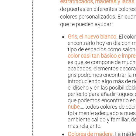
estratificados, maderas y lacas.
de puertas en diferentes colores 
colores personalizados. En cua
que te pueden ayudar:
Gris, el nuevo blanco
. El col
encontrarlo hoy en día con m
tipo de espacios como salon
color casi tan básico e impr
es que se compone de muchos
acabados, elementos decorati
gris podremos encontrar la m
introduciendo algo más de rie
el diseño y en las posibilida
perfecto para añadir toques d
que podemos encontrarlo en
nube
…, todos colores de co
totalmente adecuado a nuest
ambiente cálido y familiar, 
más relajante.
Colores de madera
. La made