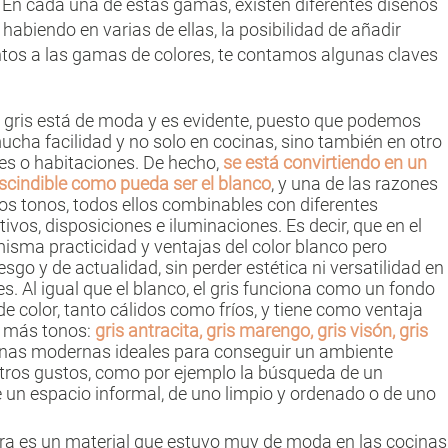
En cada una de estas gamas, existen diferentes diseños
habiendo en varias de ellas, la posibilidad de añadir
ntos a las gamas de colores, te contamos algunas claves
or gris está de moda y es evidente, puesto que podemos
ucha facilidad y no solo en cocinas, sino también en otro
es o habitaciones. De hecho,
se está convirtiendo en un
escindible como pueda ser el blanco
, y una de las razones
 tonos, todos ellos combinables con diferentes
vos, disposiciones e iluminaciones. Es decir, que en el
isma practicidad y ventajas del color blanco pero
sgo y de actualidad, sin perder estética ni versatilidad en
des. Al igual que el blanco, el gris funciona como un fondo
e color, tanto cálidos como fríos, y tiene como ventaja
 más tonos:
gris antracita, gris marengo, gris visón, gris
cinas modernas ideales para conseguir un ambiente
ros gustos, como por ejemplo la búsqueda de un
de un espacio informal, de uno limpio y ordenado o de uno
ra es un material que estuvo muy de moda en las cocinas