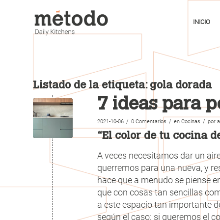
INICIO
Listado de la etiqueta:
gola dorada
7 ideas para p
/
/
/
2021-10-06
0 Comentarios
en
Cocinas
por
a
“El color de tu cocina d
A veces necesitamos dar un aire
querremos para una nueva, y res
hace que a menudo se piense en 
que con cosas tan sencillas co
a este espacio tan importante d
según el caso: si queremos el col