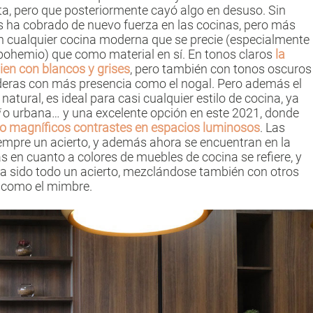
a, pero que posteriormente cayó algo en desuso. Sin
s ha cobrado de nuevo fuerza en las cocinas, pero más
n cualquier cocina moderna que se precie (especialmente
o bohemio) que como material en sí. En tonos claros
la
en con blancos y grises
, pero también con tonos oscuros
eras con más presencia como el nogal. Pero además el
 natural, es ideal para casi cualquier estilo de cocina, ya
o urbana… y una excelente opción en este 2021, donde
o magníficos contrastes en espacios luminosos
. Las
empre un acierto, y además ahora se encuentran en la
as en cuanto a colores de muebles de cocina se refiere, y
ha sido todo un acierto, mezclándose también con otros
s como el mimbre.