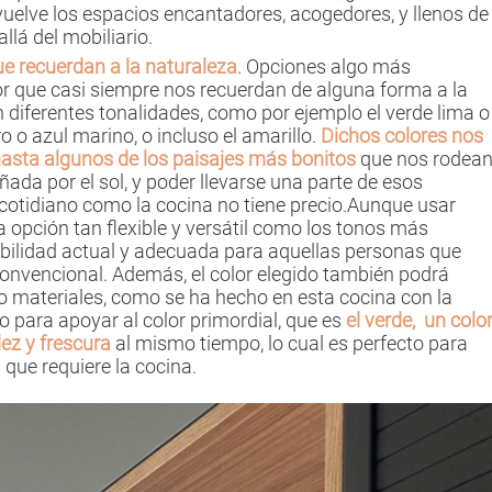
 vuelve los espacios encantadores, acogedores, y llenos de
llá del mobiliario.
e recuerdan a la naturaleza
. Opciones algo más
r que casi siempre nos recuerdan de alguna forma a la
n diferentes tonalidades, como por ejemplo el verde lima o
o o azul marino, o incluso el amarillo.
Dichos colores nos
 hasta algunos de los paisajes más bonitos
que nos rodean
ada por el sol, y poder llevarse una parte de esos
otidiano como la cocina no tiene precio.Aunque usar
a opción tan flexible y versátil como los tonos más
ibilidad actual y adecuada para aquellas personas que
onvencional. Además, el color elegido también podrá
 o materiales, como se ha hecho en esta cocina con la
o para apoyar al color primordial, que es
el verde, un colo
dez y frescura
al mismo tiempo, lo cual es perfecto para
 que requiere la cocina.