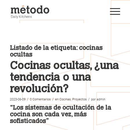
Listado de la etiqueta:
cocinas
ocultas
Cocinas ocultas, ¿una
tendencia o una
revolución?
/
/
/
2023-06-09
0 Comentarios
en
Cocinas
,
Proyectos
por
admin
“Los sistemas de ocultación de la
cocina son cada vez, más
sofisticados”