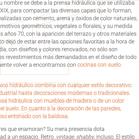
 nombre se debe a la prensa hidráulica que se utilizaba
glo XIX, para compactar las diversas capas que lo forman,
ealizadas con cemento, arena y óxidos de color naturales,
motivos geométricos, vegetales o florales, y su medida
s años 70, con la aparición del terrazo y otros materiales
co dejó de estar entre las opciones favoritas a la hora de
día, con diseños y colores renovados, no sólo son
los revestimientos más demandados en el diseño de todo
cuente volver a encontrarnos con
cocinas con suelo
aico hidráulico combina con cualquier estilo decorativo:
dustrial hasta decoraciones modernas o tradicionales.
dosa hidráulica con muebles de madera o de un color
el suelo. En cuanto a la decoración de las paredes,
liso entonado con la baldosa.
ores que enamoran? Su mera presencia dota
d a un espacio. Retro,
vintage
,
shabby
, incluso. El estilo