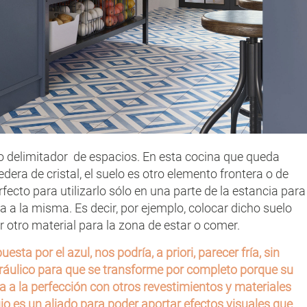
cto delimitador de espacios. En esta cocina que queda
dera de cristal, el suelo es otro elemento frontera o de
fecto para utilizarlo sólo en una parte de la estancia para
 a la misma. Es decir, por ejemplo, colocar dicho suelo
ar otro material para la zona de estar o comer.
sta por el azul, nos podría, a priori, parecer fría, sin
ráulico para que se transforme por completo porque su
a a la perfección con otros revestimientos y materiales
ujo es un aliado para poder aportar efectos visuales que