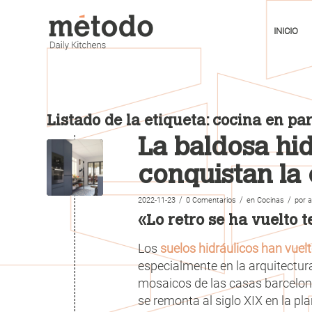
INICIO
Listado de la etiqueta:
cocina en par
La baldosa hid
conquistan la
/
/
/
2022-11-23
0 Comentarios
en
Cocinas
por
a
«Lo retro se ha vuelto 
Los
suelos hidráulicos han vuelt
especialmente en la arquitectu
mosaicos de las casas barcelone
se remonta al siglo XIX en la pl