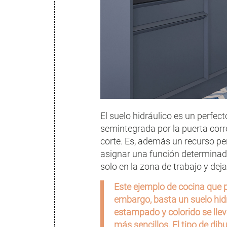
El suelo hidráulico es un perfe
semintegrada por la puerta corre
corte. Es, además un recurso per
asignar una función determinada
solo en la zona de trabajo y dej
Este ejemplo de cocina que pue
embargo, basta un suelo hid
estampado y colorido se llev
más sencillos. El tipo de dib