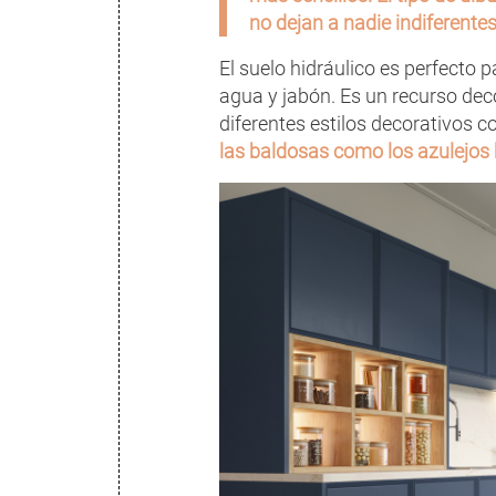
no dejan a nadie indiferentes
El suelo hidráulico es perfecto
agua y jabón. Es un recurso deco
diferentes estilos decorativos c
las baldosas como los azulejos 