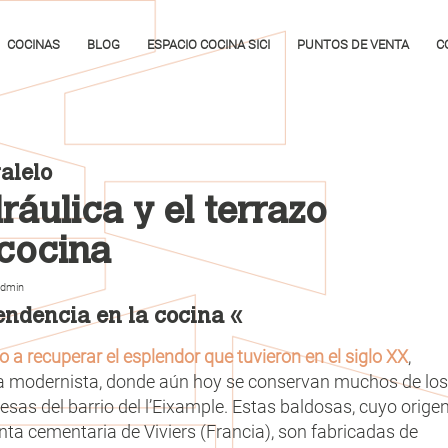
COCINAS
BLOG
ESPACIO COCINA SICI
PUNTOS DE VENTA
C
alelo
ráulica y el terrazo
 cocina
dmin
tendencia en la cocina «
o a recuperar el esplendor que tuvieron en el siglo XX
,
ra modernista, donde aún hoy se conservan muchos de los
sas del barrio del l’Eixample. Estas baldosas, cuyo orige
anta cementaria de Viviers (Francia), son fabricadas de