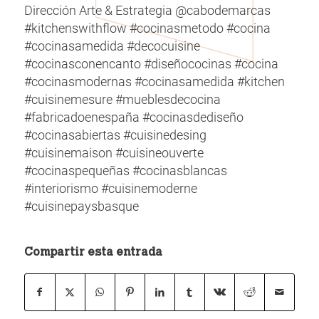
Dirección Arte & Estrategia @cabodemarcas
#kitchenswithflow #cocinasmetodo #cocina
#cocinasamedida #decocuisine
#cocinasconencanto #diseñococinas #cocina
#cocinasmodernas #cocinasamedida #kitchen
#cuisinemesure #mueblesdecocina
#fabricadoenespaña #cocinasdediseño
#cocinasabiertas #cuisinedesing
#cuisinemaison #cuisineouverte
#cocinaspequeñas #cocinasblancas
#interiorismo #cuisinemoderne
#cuisinepaysbasque
Compartir esta entrada