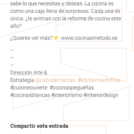
sabe lo que necesitas y deseas. La cocina es
como una caja llena de sorpresas. Cada una es
única. ¿te animas con la reforma de cocina este
año?
¿Quieres ver más?
www.cocinasmetodo.es
–
–
–
Dirección Arte &
Estrategia
@cabodemarcas
#kitchenswithflow
#co
#cuisineouverte #cocinaspequeñas
#cocinasblancas #interiorismo #interiordesign
Compartir esta entrada