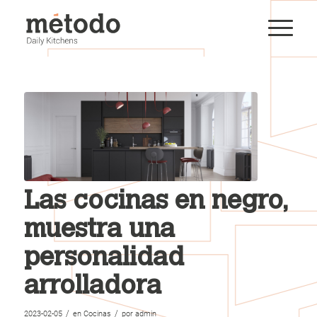
Las cocinas en negro,
muestra una
personalidad
arrolladora
/
/
2023-02-05
en
Cocinas
por
admin