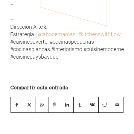
–
–
–
Dirección Arte &
Estrategia
@cabodemarcas
#kitchenswithflow
#co
#cuisineouverte #cocinaspequeñas
#cocinasblancas #interiorismo #cuisinemoderne
#cuisinepaysbasque
Compartir esta entrada