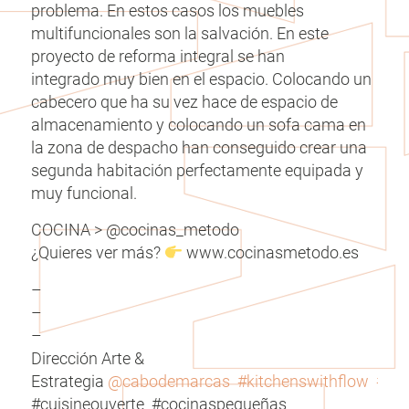
problema. En estos casos los muebles
multifuncionales son la salvación. En este
proyecto de reforma integral se han
integrado muy bien en el espacio. Colocando un
cabecero que ha su vez hace de espacio de
almacenamiento y colocando un sofa cama en
la zona de despacho han conseguido crear una
segunda habitación perfectamente equipada y
muy funcional.
COCINA > @cocinas_metodo
¿Quieres ver más?
www.cocinasmetodo.es
–
–
–
Dirección Arte &
Estrategia
@cabodemarcas
#kitchenswithflow
#co
#cuisineouverte #cocinaspequeñas