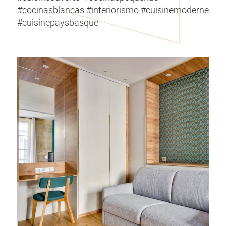
#cocinasblancas #interiorismo #cuisinemoderne
#cuisinepaysbasque