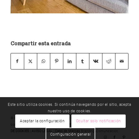
Compartir esta entrada
Este sitio utiliza cookies. Si continúa navegando por el sitio, acepta
nuestro uso de cookies.
© Copyright - método |
T 976 192 330
|
E
Aceptar la configuración
Ocultar solo notificación
cocinasmetodo@cocinasmetodo.es
|
POLÍTICA DE PRIVACIDAD
|
POLÍTICA
DE COOKIES
|
AVISO LEGAL
|
Cabo de Marcas
Branding&Comunicación
Configuración general