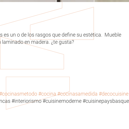
es es un o de los rasgos que define su estética. Mueble
 laminado en madera. ¿te gusta?
#cocinasmetodo
#cocina
#cocinasamedida
#decocuisine
ncas #interiorismo #cuisinemoderne #cuisinepaysbasque