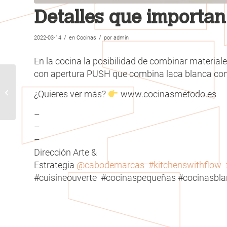
Detalles que importan
/
/
2022-03-14
en
Cocinas
por
admin
En la cocina la posibilidad de combinar material
con apertura PUSH que combina laca blanca con
Transición natural de la
¿Quieres ver más?
www.cocinasmetodo.es
cocina a la sala
–
–
–
Dirección Arte &
Estrategia
@cabodemarcas
#kitchenswithflow
#cuisineouverte #cocinaspequeñas #cocinasbla