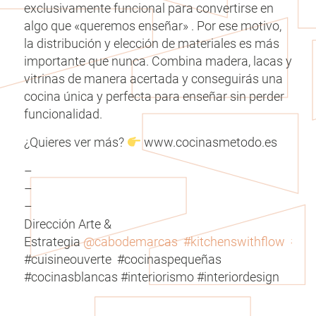
exclusivamente funcional para convertirse en
algo que «queremos enseñar» . Por ese motivo,
la distribución y elección de materiales es más
importante que nunca. Combina madera, lacas y
vitrinas de manera acertada y conseguirás una
cocina única y perfecta para enseñar sin perder
funcionalidad.
¿Quieres ver más?
www.cocinasmetodo.es
–
–
–
Dirección Arte &
Estrategia
@cabodemarcas
#kitchenswithflow
#co
#cuisineouverte #cocinaspequeñas
#cocinasblancas #interiorismo #interiordesign