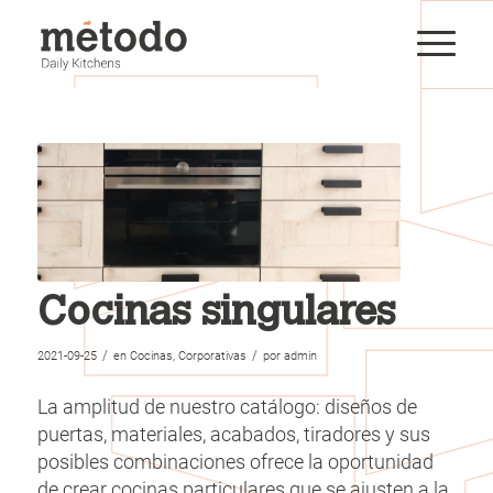
Cocinas singulares
/
/
2021-09-25
en
Cocinas
,
Corporativas
por
admin
La amplitud de nuestro catálogo: diseños de
puertas, materiales, acabados, tiradores y sus
posibles combinaciones ofrece la oportunidad
de crear cocinas particulares que se ajusten a la