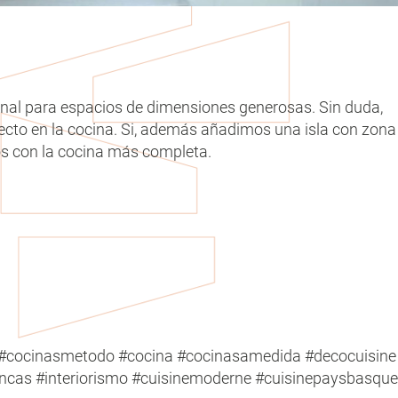
ional para espacios de dimensiones generosas. Sin duda,
rfecto en la cocina. Si, además añadimos una isla con zona
os con la cocina más completa.
#cocinasmetodo #cocina #cocinasamedida #decocuisine 
ncas #interiorismo #cuisinemoderne #cuisinepaysbasque