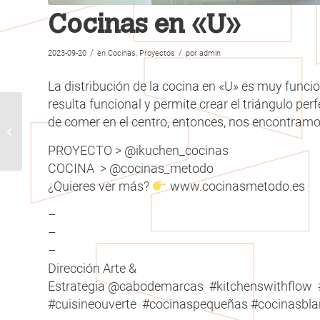
Cocinas en «U»
/
/
2023-09-20
en
Cocinas
,
Proyectos
por
admin
La distribución de la cocina en «U» es muy func
resulta funcional y permite crear el triángulo pe
de comer en el centro, entonces, nos encontram
Cocinas envolventes
PROYECTO > @ikuchen_cocinas
COCINA > @cocinas_metodo
¿Quieres ver más?
www.cocinasmetodo.es
–
–
–
Dirección Arte &
Estrategia @cabodemarcas #kitchenswithflow 
#cuisineouverte #cocinaspequeñas #cocinasbla