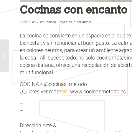
Cocinas con encanto
/
/
2022-12-09
en
Cocinas
,
Proyectos
por
admin
La cocina se convierte en un espacio en el que 
bienestar, y sin renunciar al buen gusto. La calma
en colores neutros, para crear un ambiente agra
La magia de los
la casa. Allí sucede todo: no solo cocinamos, s
espacios diáfanos
cocina diáfana, ofrece una recopilación de acier
multifuncional.
COCINA > @cocinas_metodo
¿Quieres ver más?
www.cocinasmetodo.es
–
–
–
Dirección Arte &