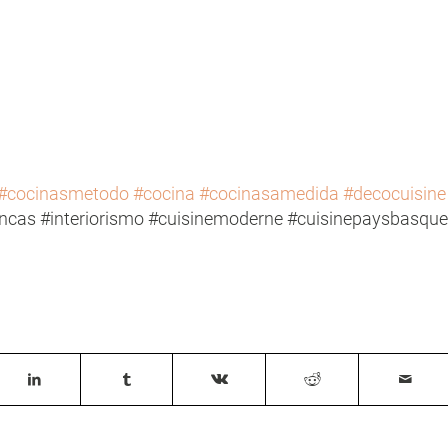
#cocinasmetodo
#cocina
#cocinasamedida
#decocuisine
ncas #interiorismo #cuisinemoderne #cuisinepaysbasque