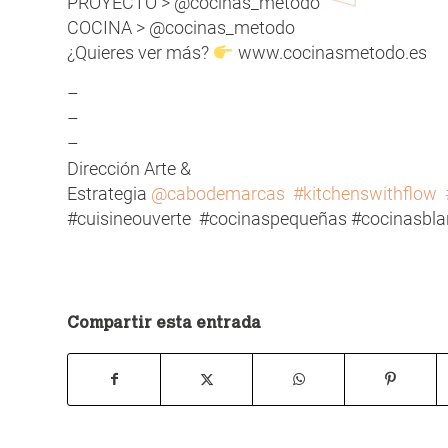
PROYECTO > @cocinas_metodo
COCINA > @cocinas_metodo
¿Quieres ver más?
www.cocinasmetodo.es
–
–
–
Dirección Arte &
Estrategia
@cabodemarcas
#kitchenswithflow
#cuisineouverte #cocinaspequeñas #cocinasbla
Compartir esta entrada