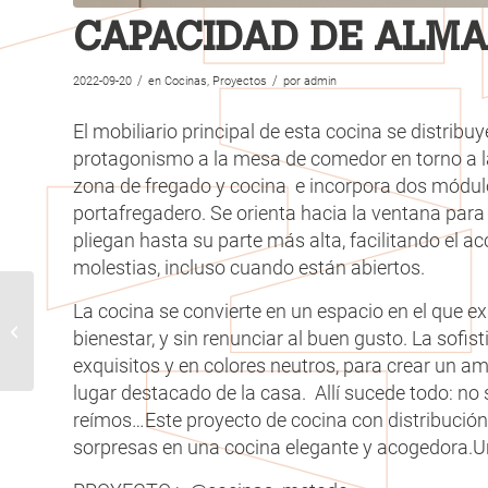
CAPACIDAD DE ALM
/
/
2022-09-20
en
Cocinas
,
Proyectos
por
admin
El mobiliario principal de esta cocina se distribuy
protagonismo a la mesa de comedor en torno a la 
zona de fregado y cocina e incorpora dos módulos
portafregadero. Se orienta hacia la ventana para 
pliegan hasta su parte más alta, facilitando el a
molestias, incluso cuando están abiertos.
La cocina se convierte en un espacio en el que 
ZONA DE TRABAJO
bienestar, y sin renunciar al buen gusto. La sofist
ABIERTA A LA LUZ
exquisitos y en colores neutros, para crear un a
lugar destacado de la casa. Allí sucede todo: n
reímos…Este proyecto de cocina con distribución 
sorpresas en una cocina elegante y acogedora.U