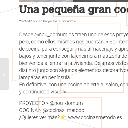
Una pequeña gran co
/
/
2023-01-10
en
Proyectos
por
admin
Desde @nou_domum os traen uno de esos proyecto
pero, como ellos mismos nos cuentan: » Se inte
de cocina para conseguir más almacenaje y apro
bajos y tener junto con la encimera mas zona de 
bienvenida al entrar a la vivienda. Dejamos visto
distinto junto con algunos elementos decorativo
Accesorios de Método
lámparas en península …
En definitiva, con una cocina abierta al salón, 
y continuidad visual»
PROYECTO > @nou_domum
COCINA > @cocinas_metodo
¿Quieres ver más?
www.cocinasmetodo.es