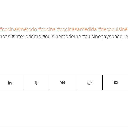
#cocinasmetodo
#cocina
#cocinasamedida
#decocuisine
ncas #interiorismo #cuisinemoderne #cuisinepaysbasque