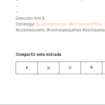
–
–
–
Dirección Arte &
Estrategia
@cabodemarcas
#kitchenswithflow
#cuisineouverte #cocinaspequeñas #cocinasbla
Compartir esta entrada