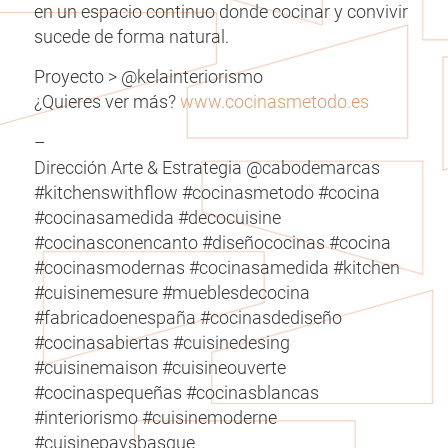
en un espacio continuo donde cocinar y convivir
sucede de forma natural.
Proyecto > @kelainteriorismo
¿Quieres ver más?
www.cocinasmetodo.es
–
Dirección Arte & Estrategia @cabodemarcas
#kitchenswithflow #cocinasmetodo #cocina
#cocinasamedida #decocuisine
#cocinasconencanto #diseñococinas #cocina
#cocinasmodernas #cocinasamedida #kitchen
#cuisinemesure #mueblesdecocina
#fabricadoenespaña #cocinasdediseño
#cocinasabiertas #cuisinedesing
#cuisinemaison #cuisineouverte
#cocinaspequeñas #cocinasblancas
#interiorismo #cuisinemoderne
#cuisinepaysbasque