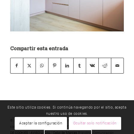
Compartir esta entrada
Este sitio utiliza cookies. Si continúa navegando por el sitio, acepta
nuestro uso de cookies.
© Copyright - método |
T 976 192 330
|
E
Aceptar la configuración
Ocultar solo notificación
cocinasmetodo@cocinasmetodo.es
|
POLÍTICA DE PRIVACIDAD
|
POLÍTICA
DE COOKIES
|
AVISO LEGAL
|
Cabo de Marcas
Branding&Comunicación