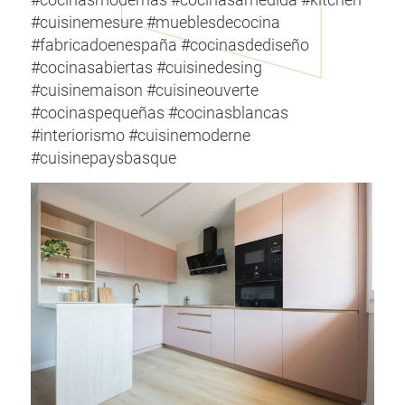
#cuisinemesure #mueblesdecocina
#fabricadoenespaña #cocinasdediseño
#cocinasabiertas #cuisinedesing
#cuisinemaison #cuisineouverte
#cocinaspequeñas #cocinasblancas
#interiorismo #cuisinemoderne
#cuisinepaysbasque