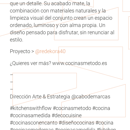
que un detalle. Su acabado mate, la
combinación con materiales naturales y la
limpieza visual del conjunto crean un espacio
ordenado, luminoso y con alma propia. Un
diseño pensado para disfrutar, sin renunciar al
estilo.
Proyecto >
@redekora40
¿Quieres ver más? www.cocinasmetodo.es
–
–
–
Dirección Arte & Estrategia @cabodemarcas
#kitchenswithflow #cocinasmetodo #cocina
#cocinasamedida #decocuisine
#cocinasconencanto #diseñococinas #cocina
#cocinasmodernas #cocinasamedida #kitchen