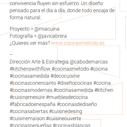
convivencia fluyen sin esfuerzo. Un diseño
pensado para el día a día, donde todo encaja de
forma natural.
Proyecto > @miacuina
Fotografía > @javicabrera
¿Quieres ver más?
www.cocinasmetodo.es
–
Dirección Arte & Estrategia @cabodemarcas
#kitchenswithflow #cocinasmetodo #cocina
#cocinasamedida #decocuisine
#cocinasconencanto #diseñococinas #cocina
#cocinasmodernas #cocinasamedida #kitchen
#cuisinemesure #mueblesdecocina
#fabricadoenespaña #cocinasdediseño
#cocinasabiertas #cuisinedesing
#cuisinemaison #cuisineouverte
#cocinaspequeñas #cocinasblancas