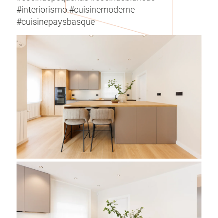
#interiorismo #cuisinemoderne
#cuisinepaysbasque