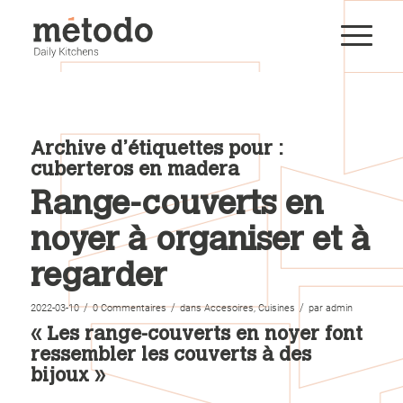
Archive d’étiquettes pour :
cuberteros en madera
Range-couverts en
noyer à organiser et à
regarder
/
/
/
2022-03-10
0 Commentaires
dans
Accesoires
,
Cuisines
par
admin
« Les range-couverts en noyer font
ressembler les couverts à des
bijoux »