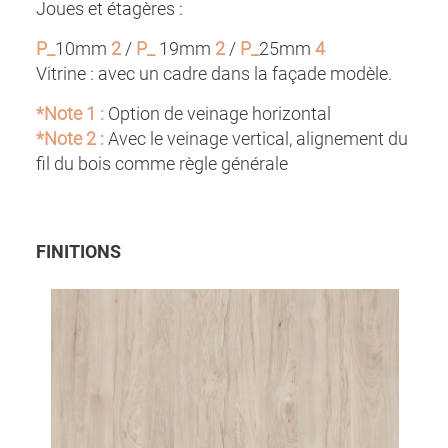
Joues et étagères :
P_
10mm
2
/
P_
19mm
2
/
P_
25mm
4
Vitrine : avec un cadre dans la façade modèle.
*Note 1
:
Option de veinage horizontal
*Note 2 :
Avec le veinage vertical, alignement du
fil du bois comme règle générale
FINITIONS