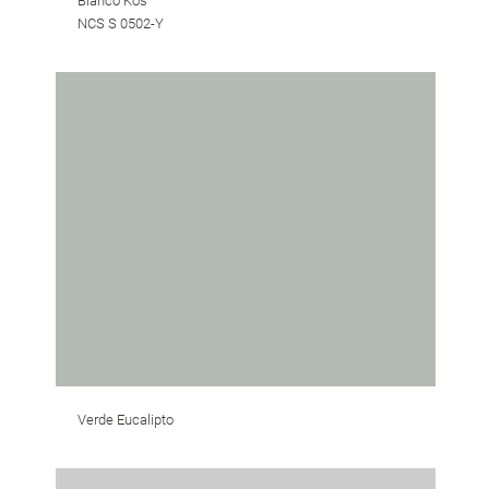
Blanco Kos
NCS S 0502-Y
Verde Eucalipto