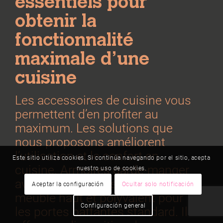
essentiels pour
obtenir la
fonctionnalité
maximale d’une
cuisine
Les accessoires de cuisine vous
permettent d’en profiter au
maximum. Les solutions que
nous proposons améliorent
l’utilisation et le confort en
Este sitio utiliza cookies. Si continúa navegando por el sitio, acepta
cuisine. Armoires garde-manger
nuestro uso de cookies.
avec tiroirs coulissants, un
Aceptar la configuración
Ocultar solo notificación
meuble haut et polyvalent pour
Configuración general
les portes battantes standard. Il