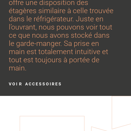
offre une disposition des
étagères similaire à celle trouvée
dans le réfrigérateur. Juste en
l’ouvrant, nous pouvons voir tout
ce que nous avons stocké dans
le garde-manger. Sa prise en
main est totalement intuitive et
tout est toujours à portée de
main.
V O I R A C C E S S O I R E S