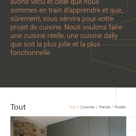
avons vécu et celle que nous
sommes en train d’apprendre et que,
sûrement, vous servira pour votre
projet de cuisine. Nous voulons faire
une cuisine réelle, une cuisine daily
que soit la plus jolie et la plus
fonctionnelle.
Tout
Tout
/
Cuisines
/
Prensa
/
Projets