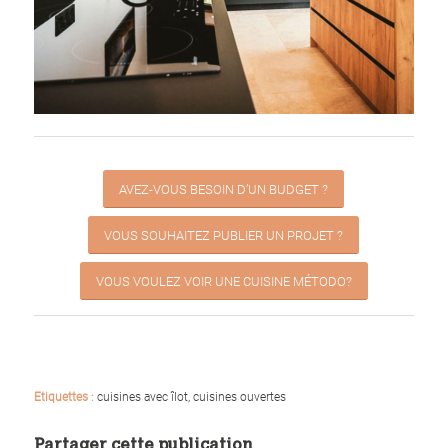
AVEZ-VOUS BESOIN D’UN BUDGET ?
VOUS SOUHAITEZ PUBLIER UN PROJET ?
VOUS VOULEZ VOIR UNE CUISINE MÉTODO?
Etiquettes :
cuisines avec îlot
,
cuisines ouvertes
Partager cette publication