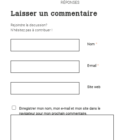
RÉPONSES
Laisser un commentaire
Rejoindre la discussion?
N’hésitez pas à contribuer !
*
Nom
*
E-mail
Site web
Enregistrer mon nom, mon e-mail et mon site dans le
navigateur pour mon prochain commentaire.